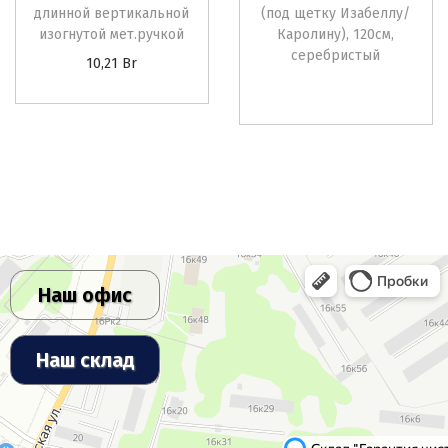
длинной вертикальной
(под щетку Изабеллу/
изогнутой мет.ручкой
Каролину), 120см,
серебристый
10,21
Br
Наш офис
Наш склад