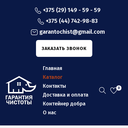
+375 (29) 149 - 59 - 59
+375 (44) 742-98-83
garantochist@gmail.com
ЗАКАЗАТЬ ЗВОНОК
Главная
Каталог
Контакты
0
П
П
Доставка и оплата
е
е
Контейнер добра
р
р
О нас
е
е
й
й