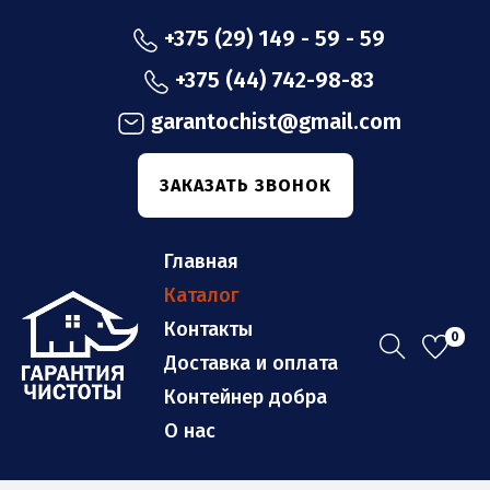
+375 (29) 149 - 59 - 59
+375 (44) 742-98-83
garantochist@gmail.com
ЗАКАЗАТЬ ЗВОНОК
Главная
Каталог
Контакты
0
П
П
Доставка и оплата
е
е
Контейнер добра
р
р
О нас
е
е
й
й